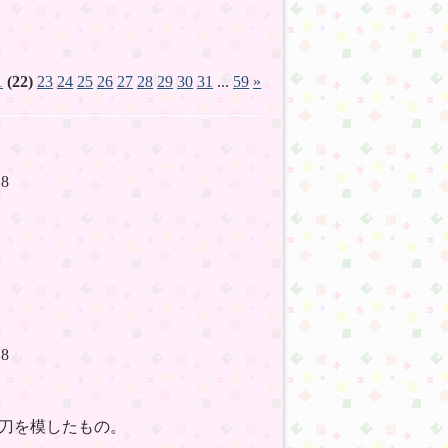
1
(22)
23
24
25
26
27
28
29
30
31
...
59
»
1:18
1:18
刀を模したもの。