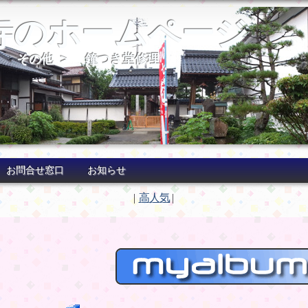
寺のホームページ
>
その他
>
鐘つき堂修理
お問合せ窓口
お知らせ
|
高人気
|