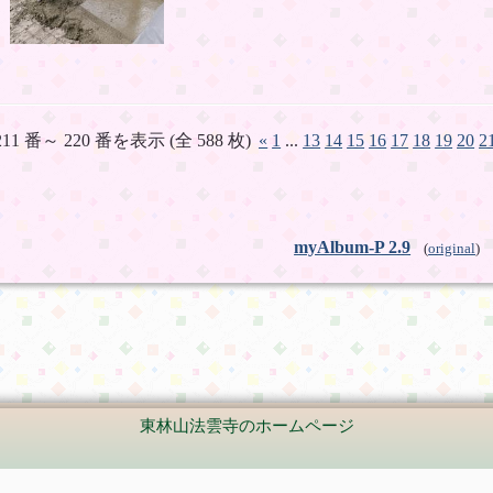
211 番～ 220 番を表示 (全 588 枚)
«
1
...
13
14
15
16
17
18
19
20
2
myAlbum-P 2.9
(
original
)
東林山法雲寺のホームページ