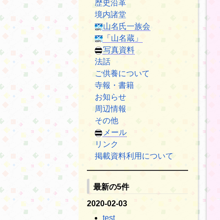
歴史沿革
境内諸堂
山名氏一族会
「山名蔵」
写真資料
法話
ご供養について
寺報・書籍
お知らせ
周辺情報
その他
メール
リンク
掲載資料利用について
最新の5件
2020-02-03
test