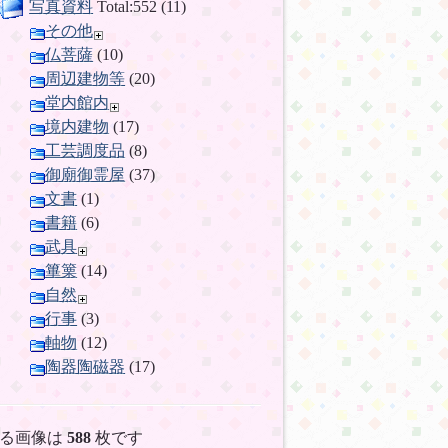
写真資料
Total:552 (11)
その他
仏菩薩
(10)
周辺建物等
(20)
堂内館内
境内建物
(17)
工芸調度品
(8)
御廟御霊屋
(37)
文書
(1)
書籍
(6)
武具
篳篥
(14)
自然
行事
(3)
軸物
(12)
陶器陶磁器
(17)
る画像は
588
枚です