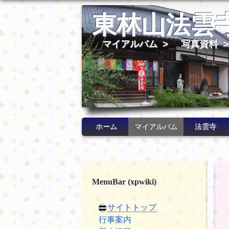
東林山法雲
マイアルバム
>
写真資料
ホーム
マイアルバム
法雲寺
MenuBar (xpwiki)
サイトトップ
行事案内