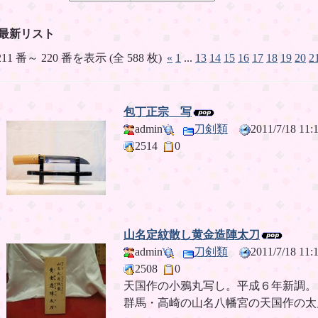
最新リスト
211 番～ 220 番を表示 (全 588 枚)
«
1
...
13
14
15
16
17
18
19
20
2
包丁正宗 写
admin
刀剣類
2011/7/18 1
2514
0
山名定紋散し黄金造陣太刀
admin
刀剣類
2011/7/18 1
2508
0
天国作の小鴉丸写し。平成６年新調。
群馬・高崎の山名八幡宮の天国作の太