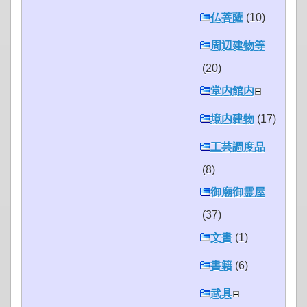
仏菩薩
(10)
周辺建物等
(20)
堂内館内
境内建物
(17)
工芸調度品
(8)
御廟御霊屋
(37)
文書
(1)
書籍
(6)
武具