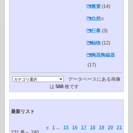
篳篥
(14)
自然
行事
(3)
軸物
(12)
陶器陶磁器
(17)
データベースにある画像
は
588
枚です
最新リスト
«
1
...
15
16
17
18
19
20
21
231 番～ 240