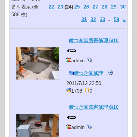
番を表示 (全
22
23
(24)
25
26
27
28
29
30
588 枚)
31
32
33
...
59
»
鐘つき堂雪害修理 6/10
admin
鐘つき堂修理
2011/7/12 22:50
1708
0
鐘つき堂雪害修理 6/10
admin