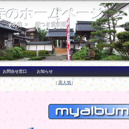
寺のホームページ
>
その他
>
鐘つき堂修理
お問合せ窓口
お知らせ
|
高人気
|