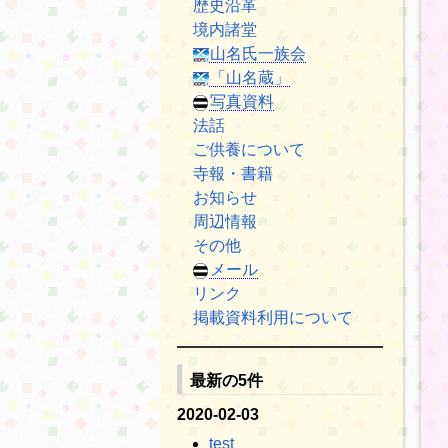
歴史沿革
境内諸堂
山名氏一族会
「山名蔵」
写真資料
法話
ご供養について
寺報・書籍
お知らせ
周辺情報
その他
メール
リンク
掲載資料利用について
最新の5件
2020-02-03
test