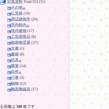
写真資料
Total:552 (11)
その他
仏菩薩
(10)
周辺建物等
(20)
堂内館内
境内建物
(17)
工芸調度品
(8)
御廟御霊屋
(37)
文書
(1)
書籍
(6)
武具
篳篥
(14)
自然
行事
(3)
軸物
(12)
陶器陶磁器
(17)
る画像は
588
枚です