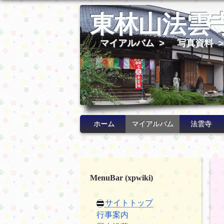
東林山法雲
マイアルバム
>
写真資料
ホーム
マイアルバム
法雲寺
MenuBar (xpwiki)
サイトトップ
行事案内