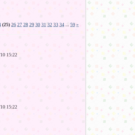
4
(25)
26
27
28
29
30
31
32
33
34
...
59
»
6/10 15:22
6/10 15:22