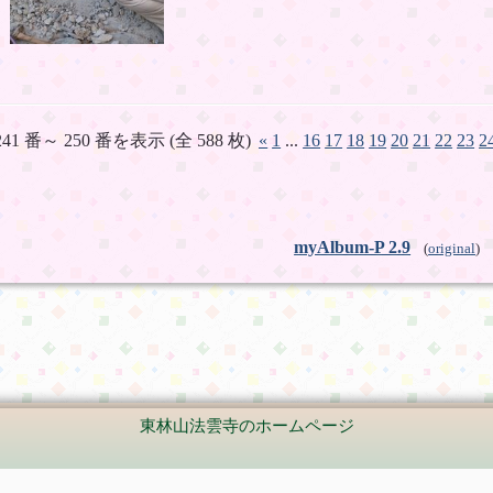
241 番～ 250 番を表示 (全 588 枚)
«
1
...
16
17
18
19
20
21
22
23
2
myAlbum-P 2.9
(
original
)
東林山法雲寺のホームページ