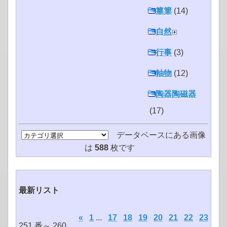
篳篥
(14)
自然
行事
(3)
軸物
(12)
陶器陶磁器
(17)
データベースにある画像
は
588
枚です
最新リスト
«
1
...
17
18
19
20
21
22
23
251 番～ 260