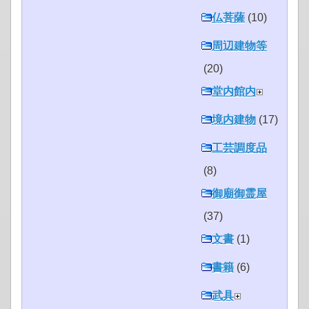
仏菩薩
(10)
周辺建物等
(20)
堂内館内
境内建物
(17)
工芸調度品
(8)
御廟御霊屋
(37)
文書
(1)
書籍
(6)
武具