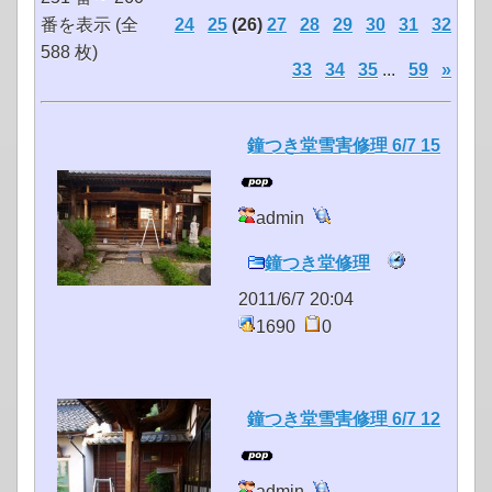
番を表示 (全
24
25
(26)
27
28
29
30
31
32
588 枚)
33
34
35
...
59
»
鐘つき堂雪害修理 6/7 15
admin
鐘つき堂修理
2011/6/7 20:04
1690
0
鐘つき堂雪害修理 6/7 12
admin