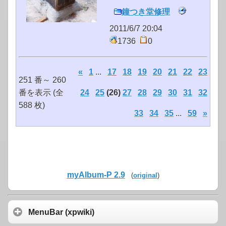
鐘つき堂修理
2011/6/7 20:04
1736
0
«
1
...
17
18
19
20
21
22
23
251 番～ 260
番を表示 (全
24
25
(26)
27
28
29
30
31
32
588 枚)
33
34
35
...
59
»
myAlbum-P 2.9
(
original
)
MenuBar (xpwiki)