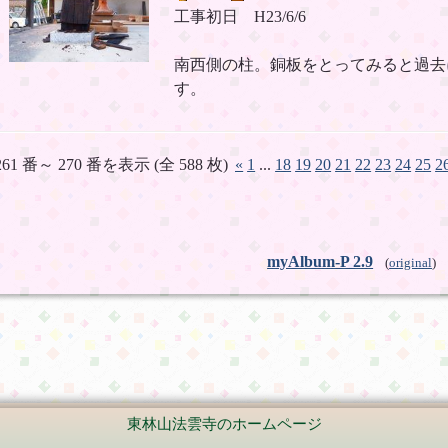
工事初日 H23/6/6
南西側の柱。銅板をとってみると過去
す。
261 番～ 270 番を表示 (全 588 枚)
«
1
...
18
19
20
21
22
23
24
25
2
myAlbum-P 2.9
(
original
)
東林山法雲寺のホームページ