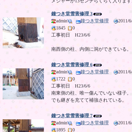
メジャーが13センチらくらく入ります
鐘つき堂雪害修理 3
admin
鐘つき堂修理
2011/
1845
0
工事初日 H23/6/6
南西側の柱、内側に洞ができている。
鐘つき堂雪害修理 6
admin
鐘つき堂修理
2011/
1722
0
工事初日 H23/6/6
南東側の柱、唯一傷んでいない様子。
でも継ぎを充てて補強されている。
鐘つき堂雪害修理 7
admin
鐘つき堂修理
2011/
1895
0