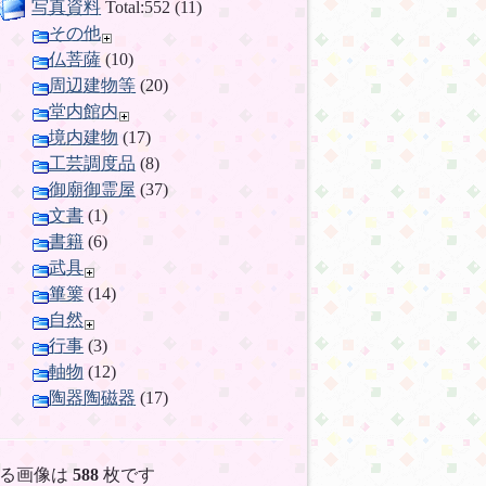
写真資料
Total:552 (11)
その他
仏菩薩
(10)
周辺建物等
(20)
堂内館内
境内建物
(17)
工芸調度品
(8)
御廟御霊屋
(37)
文書
(1)
書籍
(6)
武具
篳篥
(14)
自然
行事
(3)
軸物
(12)
陶器陶磁器
(17)
る画像は
588
枚です