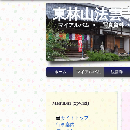
東林山法雲
マイアルバム
>
写真資料
ホーム
マイアルバム
法雲寺
MenuBar (xpwiki)
サイトトップ
行事案内