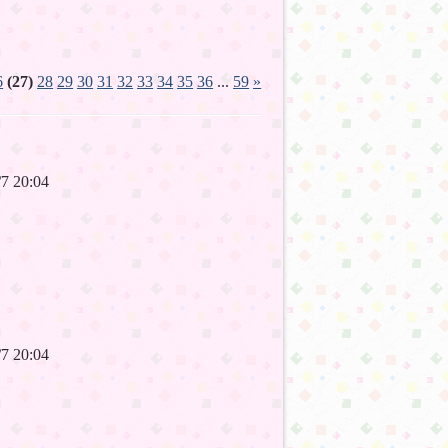
6
(27)
28
29
30
31
32
33
34
35
36
...
59
»
6/7 20:04
6/7 20:04