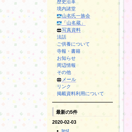
歴史沿革
境内諸堂
山名氏一族会
「山名蔵」
写真資料
法話
ご供養について
寺報・書籍
お知らせ
周辺情報
その他
メール
リンク
掲載資料利用について
最新の5件
2020-02-03
test