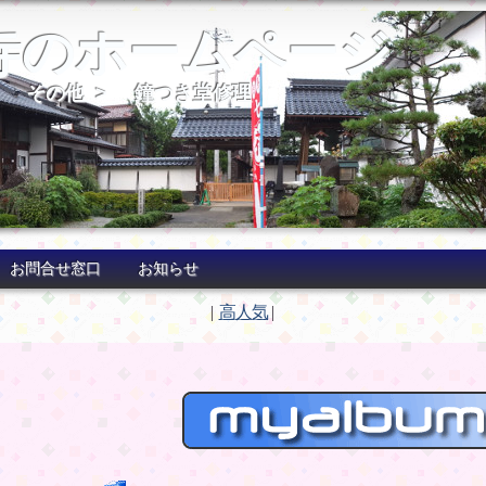
寺のホームページ
>
その他
>
鐘つき堂修理
お問合せ窓口
お知らせ
|
高人気
|