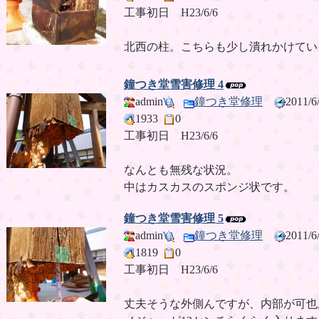
工事初日 H23/6/6
北西の柱。こちらも少し潰れかけてい
鐘つき堂雪害修理 4
admin
鐘つき堂修理
2011/
1933
0
工事初日 H23/6/6
なんとも無残な状況。
中はカスカスのスポンジ状です。
鐘つき堂雪害修理 5
admin
鐘つき堂修理
2011/
1819
0
工事初日 H23/6/6
丈夫そうな外側んですが、内部が可也