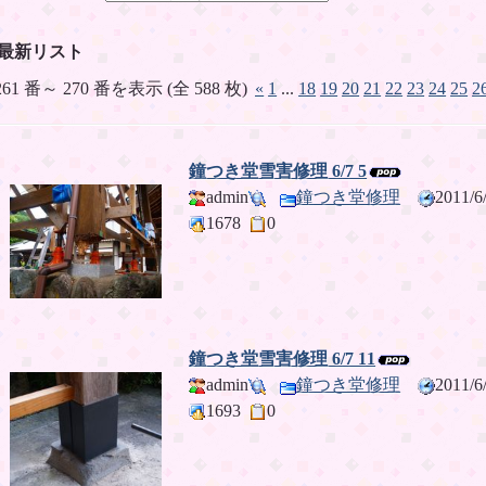
最新リスト
261 番～ 270 番を表示 (全 588 枚)
«
1
...
18
19
20
21
22
23
24
25
2
鐘つき堂雪害修理 6/7 5
admin
鐘つき堂修理
2011/
1678
0
鐘つき堂雪害修理 6/7 11
admin
鐘つき堂修理
2011/
1693
0