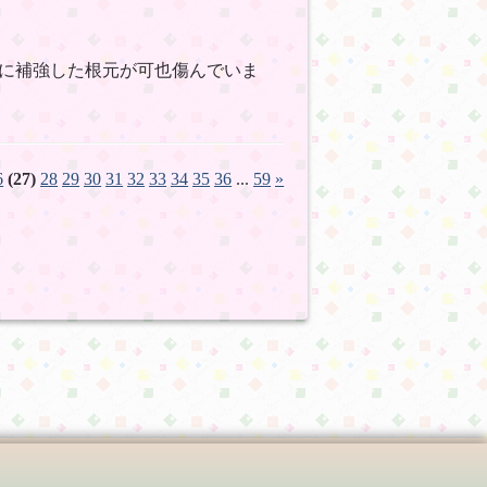
に補強した根元が可也傷んでいま
6
(27)
28
29
30
31
32
33
34
35
36
...
59
»