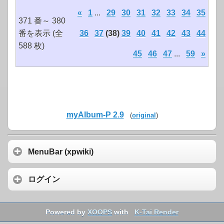
«
1
...
29
30
31
32
33
34
35
371 番～ 380
番を表示 (全
36
37
(38)
39
40
41
42
43
44
588 枚)
45
46
47
...
59
»
myAlbum-P 2.9
(
original
)
MenuBar (xpwiki)
ログイン
Powered by
XOOPS
with
K-Tai Render