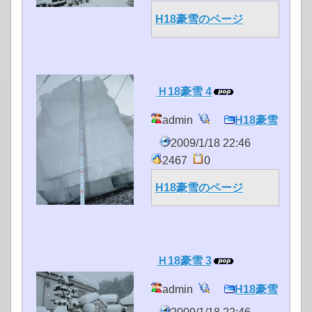
H18豪雪のページ
Ｈ18豪雪 4
admin
H18豪雪
2009/1/18 22:46
2467
0
H18豪雪のページ
Ｈ18豪雪 3
admin
H18豪雪