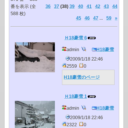
番を表示 (全
36
37
(38)
39
40
41
42
43
44
588 枚)
45
46
47
...
59
»
Ｈ18豪雪 6
admin
H18豪雪
2009/1/18 22:46
2559
0
H18豪雪のページ
Ｈ18豪雪 1
admin
H18豪雪
2009/1/18 22:46
2322
0