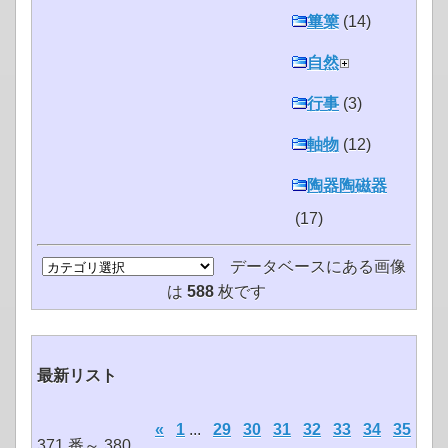
篳篥
(14)
自然
行事
(3)
軸物
(12)
陶器陶磁器
(17)
データベースにある画像
は
588
枚です
最新リスト
«
1
...
29
30
31
32
33
34
35
371 番～ 380