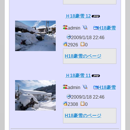
Ｈ18豪雪 12
admin
H18豪雪
2009/1/18 22:46
2926
0
H18豪雪のページ
Ｈ18豪雪 11
admin
H18豪雪
2009/1/18 22:46
2308
0
H18豪雪のページ