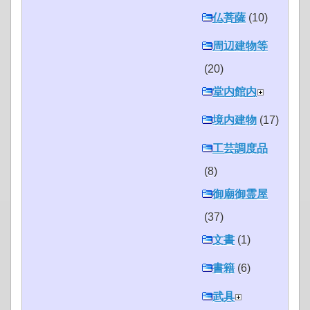
仏菩薩
(10)
周辺建物等
(20)
堂内館内
境内建物
(17)
工芸調度品
(8)
御廟御霊屋
(37)
文書
(1)
書籍
(6)
武具