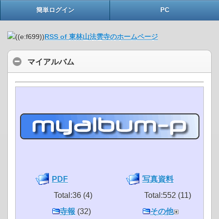
簡単ログイン
PC
RSS of 東林山法雲寺のホームページ
マイアルバム
PDF
写真資料
Total:36 (4)
Total:552 (11)
寺報
(32)
その他