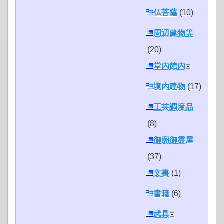
仏菩薩
(10)
周辺建物等
(20)
堂内館内
境内建物
(17)
工芸調度品
(8)
御廟御霊屋
(37)
文書
(1)
書籍
(6)
武具