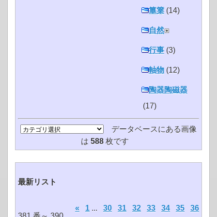
篳篥
(14)
自然
行事
(3)
軸物
(12)
陶器陶磁器
(17)
データベースにある画像
は
588
枚です
最新リスト
«
1
...
30
31
32
33
34
35
36
381 番～ 390