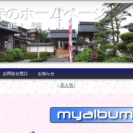
寺のホームページ
>
自然
>
風物
お問合せ窓口
お知らせ
|
高人気
|