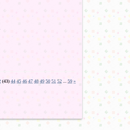
:18
2
(43)
44
45
46
47
48
49
50
51
52
...
59
»