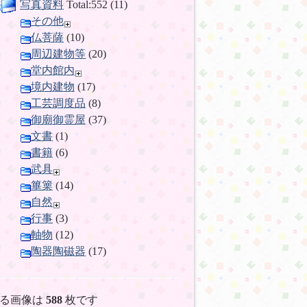
写真資料
Total:552 (11)
その他
仏菩薩
(10)
周辺建物等
(20)
堂内館内
境内建物
(17)
工芸調度品
(8)
御廟御霊屋
(37)
文書
(1)
書籍
(6)
武具
篳篥
(14)
自然
行事
(3)
軸物
(12)
陶器陶磁器
(17)
る画像は
588
枚です