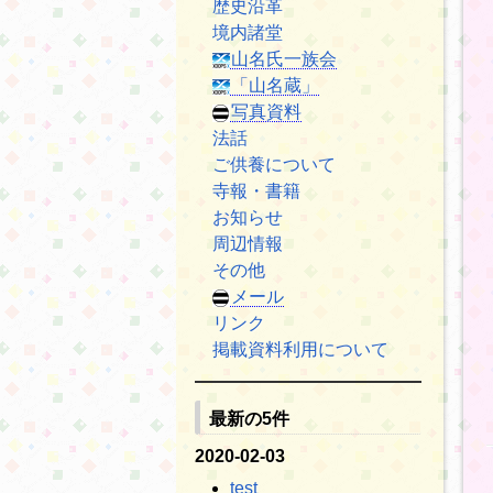
歴史沿革
境内諸堂
山名氏一族会
「山名蔵」
写真資料
法話
ご供養について
寺報・書籍
お知らせ
周辺情報
その他
メール
リンク
掲載資料利用について
最新の5件
2020-02-03
test