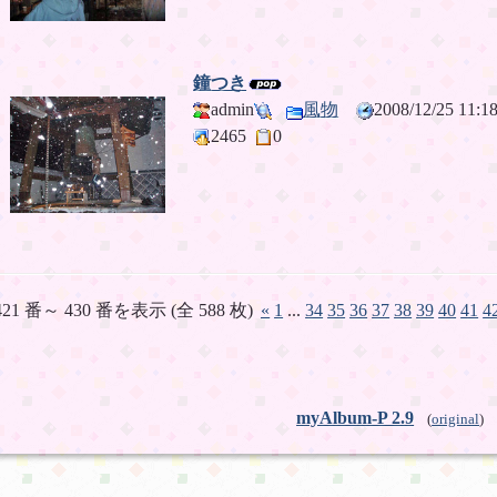
鐘つき
admin
風物
2008/12/25 11
2465
0
421 番～ 430 番を表示 (全 588 枚)
«
1
...
34
35
36
37
38
39
40
41
4
myAlbum-P 2.9
(
original
)