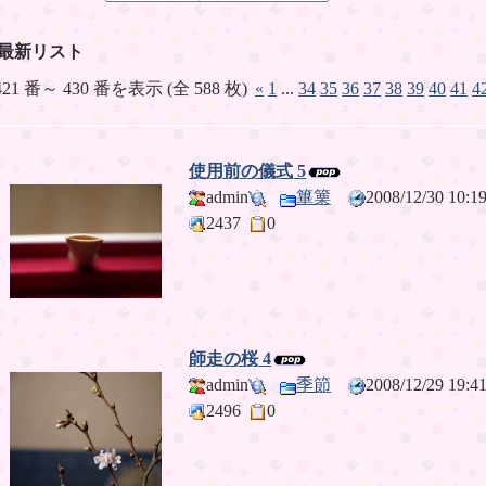
最新リスト
421 番～ 430 番を表示 (全 588 枚)
«
1
...
34
35
36
37
38
39
40
41
4
使用前の儀式 5
admin
篳篥
2008/12/30 10
2437
0
師走の桜 4
admin
季節
2008/12/29 19
2496
0