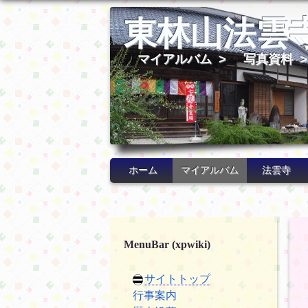
東林山法雲
マイアルバム
>
写真資料
ホーム
マイアルバム
法雲寺
MenuBar (xpwiki)
サイトトップ
行事案内