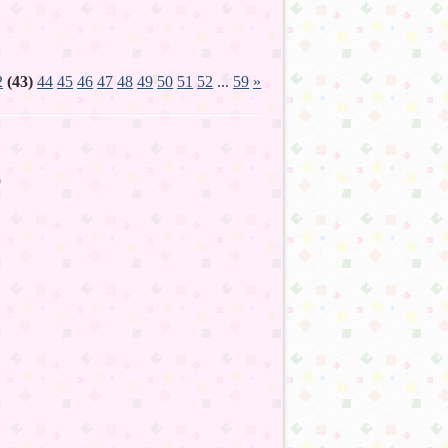
2
(43)
44
45
46
47
48
49
50
51
52
...
59
»
:19
:41