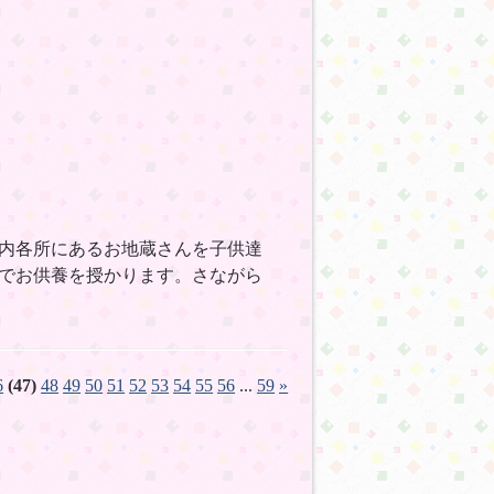
9
内各所にあるお地蔵さんを子供達
でお供養を授かります。さながら
6
(47)
48
49
50
51
52
53
54
55
56
...
59
»