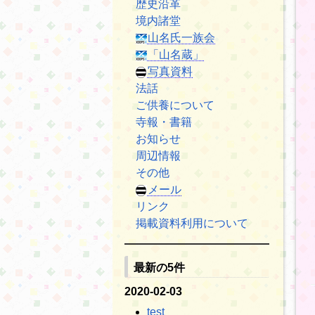
歴史沿革
境内諸堂
山名氏一族会
「山名蔵」
写真資料
法話
ご供養について
寺報・書籍
お知らせ
周辺情報
その他
メール
リンク
掲載資料利用について
最新の5件
2020-02-03
test