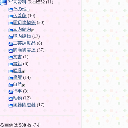
写真資料
Total:552 (11)
その他
仏菩薩
(10)
周辺建物等
(20)
堂内館内
境内建物
(17)
工芸調度品
(8)
御廟御霊屋
(37)
文書
(1)
書籍
(6)
武具
篳篥
(14)
自然
行事
(3)
軸物
(12)
陶器陶磁器
(17)
る画像は
588
枚です