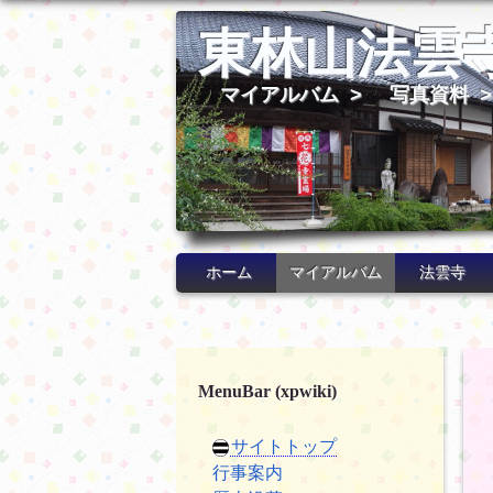
東林山法雲
マイアルバム
>
写真資料
ホーム
マイアルバム
法雲寺
MenuBar (xpwiki)
サイトトップ
行事案内