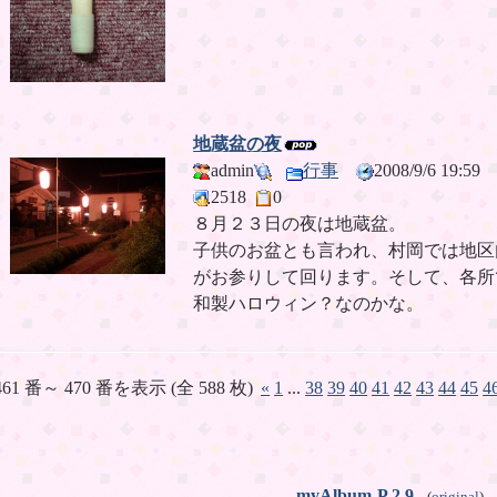
地蔵盆の夜
admin
行事
2008/9/6 19:5
2518
0
８月２３日の夜は地蔵盆。
子供のお盆とも言われ、村岡では地区
がお参りして回ります。そして、各所
和製ハロウィン？なのかな。
461 番～ 470 番を表示 (全 588 枚)
«
1
...
38
39
40
41
42
43
44
45
4
myAlbum-P 2.9