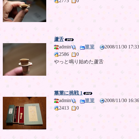
2775
0
蘆舌
admin
篳篥
2008/11/30 17
2586
0
やっと鳴り始めた蘆舌
篳篥に挑戦 1
admin
篳篥
2008/11/30 16
2413
0