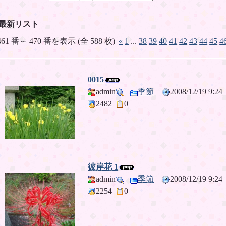
最新リスト
461 番～ 470 番を表示 (全 588 枚)
«
1
...
38
39
40
41
42
43
44
45
4
0015
admin
季節
2008/12/19 9:
2482
0
彼岸花 1
admin
季節
2008/12/19 9:
2254
0