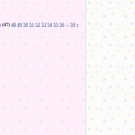
6
(47)
48
49
50
51
52
53
54
55
56
...
59
»
24
24