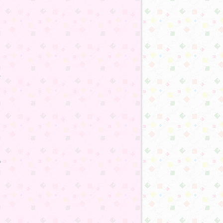
:33
:36