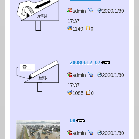
admin
2020/1/30
17:37
1149
0
20080612_07
admin
2020/1/30
17:37
1085
0
09
admin
2020/1/30