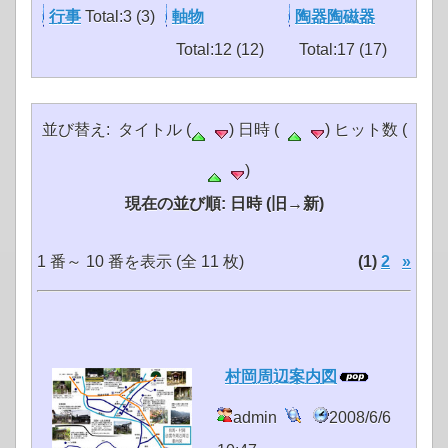
行事
Total:3 (3)
軸物
陶器陶磁器
Total:12 (12)
Total:17 (17)
並び替え: タイトル (
) 日時 (
) ヒット数 (
)
現在の並び順: 日時 (旧→新)
1 番～ 10 番を表示 (全 11 枚)
(1)
2
»
村岡周辺案内図
admin
2008/6/6