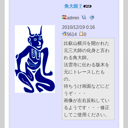
角大師？
admin
2010/12/19 0:16
5614
0
比叡山横川を開かれた
元三大師の化身と言わ
れる角大師。
法雲寺に伝わる版木を
元にトレースしたも
の。
待ちうけ画面などにど
うぞ・・・
画像が左右反転してい
るようです・・・修正
してご使用ください。