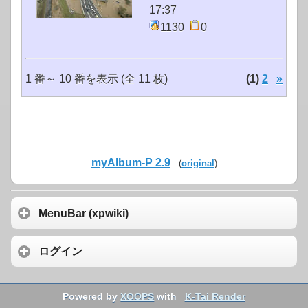
17:37
1130
0
1 番～ 10 番を表示 (全 11 枚)
(1)
2
»
myAlbum-P 2.9
(
original
)
MenuBar (xpwiki)
ログイン
Powered by
XOOPS
with
K-Tai Render