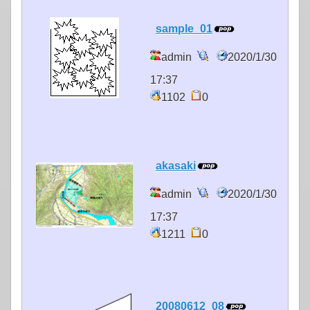
sample_01
admin
2020/1/30
17:37
1102
0
akasaki
admin
2020/1/30
17:37
1211
0
20080612_08