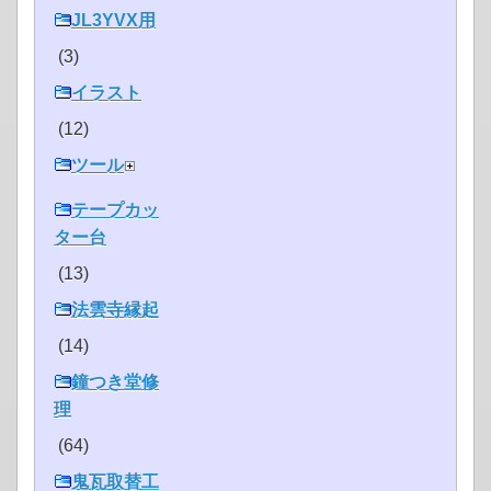
JL3YVX用
(3)
イラスト
(12)
ツール
テープカッ
ター台
(13)
法雲寺縁起
(14)
鐘つき堂修
理
(64)
鬼瓦取替工