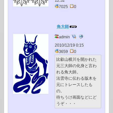
12:52
7025
0
角大師
admin
2010/12/19 0:15
3659
0
比叡山横川を開かれた
元三大師の化身と言わ
れる角大師。
法雲寺に伝わる版木を
元にトレースしたも
の。
待ちうけ画面などにど
うぞ・・・