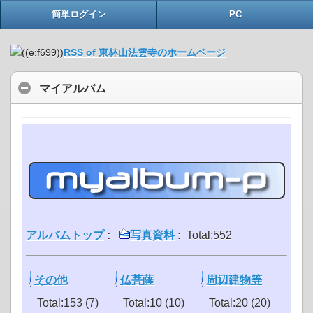
簡単ログイン
PC
RSS of 東林山法雲寺のホームページ
マイアルバム
アルバムトップ
:
写真資料
:
Total:552
その他
仏菩薩
周辺建物等
Total:153 (7)
Total:10 (10)
Total:20 (20)