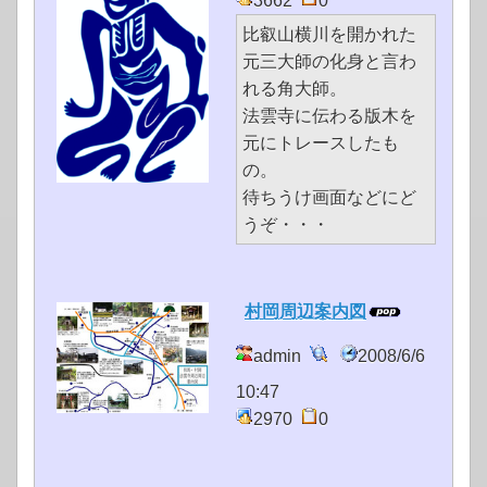
3662
0
比叡山横川を開かれた
元三大師の化身と言わ
れる角大師。
法雲寺に伝わる版木を
元にトレースしたも
の。
待ちうけ画面などにど
うぞ・・・
村岡周辺案内図
admin
2008/6/6
10:47
2970
0