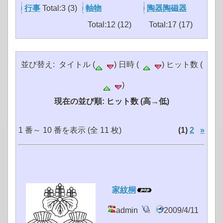
行事
Total:3 (3)
軸物
陶器陶磁器
Total:12 (12)
Total:17 (17)
並び替え: タイトル (
) 日時 (
) ヒット数 (
)
現在の並び順: ヒット数 (高→低)
1 番～ 10 番を表示 (全 11 枚)
(1)
2
»
家紋桐
admin
2009/4/11