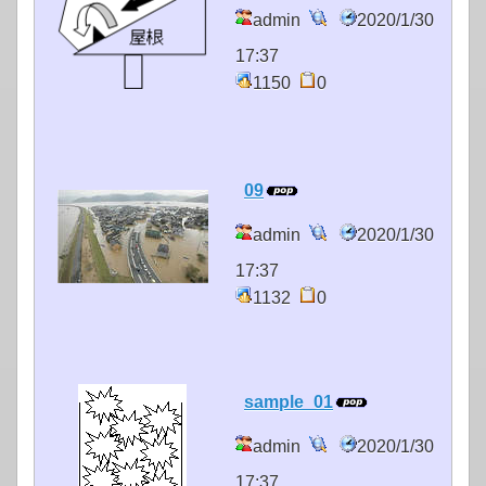
admin
2020/1/30
17:37
1150
0
09
admin
2020/1/30
17:37
1132
0
sample_01
admin
2020/1/30
17:37