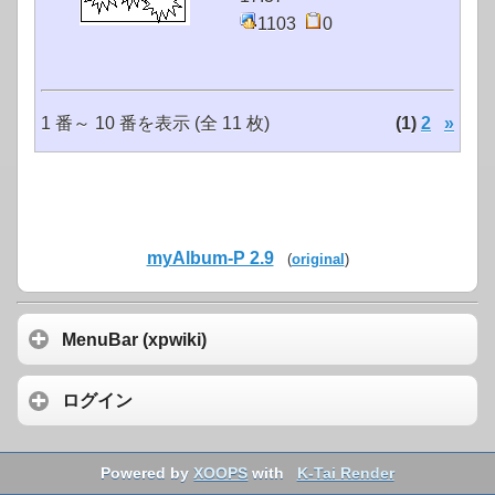
1103
0
1 番～ 10 番を表示 (全 11 枚)
(1)
2
»
myAlbum-P 2.9
(
original
)
MenuBar (xpwiki)
ログイン
Powered by
XOOPS
with
K-Tai Render