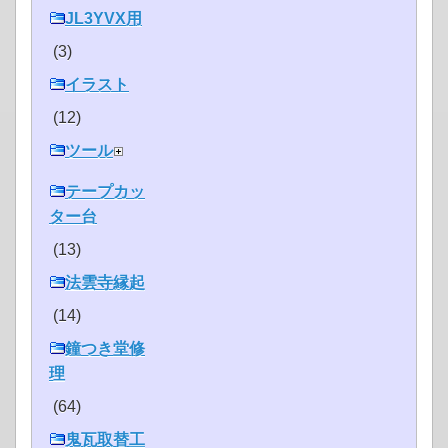
JL3YVX用
(3)
イラスト
(12)
ツール
テープカッ
ター台
(13)
法雲寺縁起
(14)
鐘つき堂修
理
(64)
鬼瓦取替工