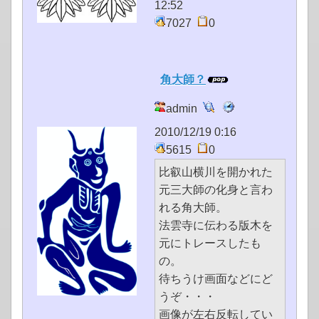
12:52
7027
0
角大師？
admin
2010/12/19 0:16
5615
0
比叡山横川を開かれた
元三大師の化身と言わ
れる角大師。
法雲寺に伝わる版木を
元にトレースしたも
の。
待ちうけ画面などにど
うぞ・・・
画像が左右反転してい