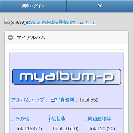
簡単ログイン
PC
RSS of 東林山法雲寺のホームページ
マイアルバム
アルバムトップ
:
写真資料
:
Total:552
その他
仏菩薩
周辺建物等
Total:153 (7)
Total:10 (10)
Total:20 (20)