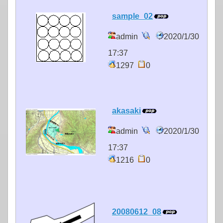
sample_02
admin
2020/1/30
17:37
1297
0
akasaki
admin
2020/1/30
17:37
1216
0
20080612_08