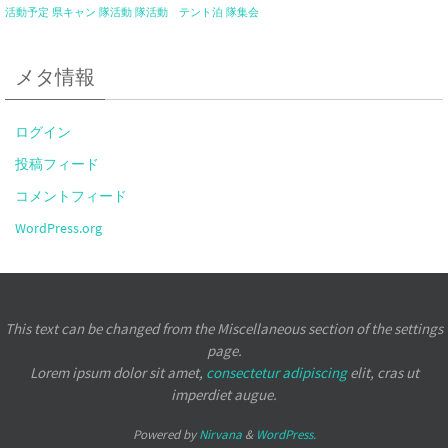
活動予定
県キャン
隊活動
隊活動 テント泊
隊集会
メタ情報
ログイン
投稿フィード
コメントフィード
WordPress.org
This text can be changed from the Miscellaneous section of the settings
page.
Lorem ipsum
dolor sit amet,
consectetur adipiscing
elit, cras ut
imperdiet augue.
Powered by
Nirvana
&
WordPress.