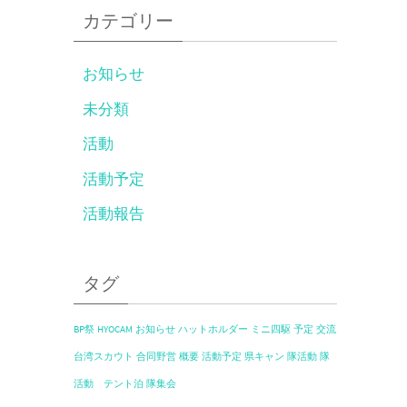
カテゴリー
お知らせ
未分類
活動
活動予定
活動報告
タグ
BP祭
HYOCAM
お知らせ
ハットホルダー
ミニ四駆
予定
交流
台湾スカウト
合同野営
概要
活動予定
県キャン
隊活動
隊
活動 テント泊
隊集会