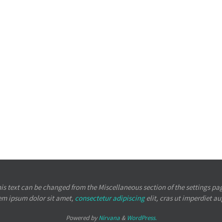
is text can be changed from the Miscellaneous section of the settings pa
em ipsum
dolor sit amet,
consectetur adipiscing
elit, cras ut imperdiet a
Powered by
Nirvana
&
WordPress.