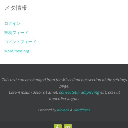
メタ情報
ログイン
投稿フィード
コメントフィード
WordPress.org
This text can be changed from the Miscellaneous section of the settings
page.
Lorem ipsum
dolor sit amet,
consectetur adipiscing
elit, cras ut
imperdiet augue.
Powered by
Nirvana
&
WordPress.