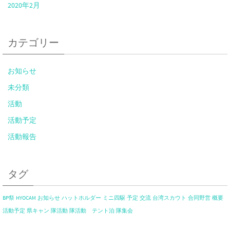
2020年2月
カテゴリー
お知らせ
未分類
活動
活動予定
活動報告
タグ
BP祭
HYOCAM
お知らせ
ハットホルダー
ミニ四駆
予定
交流
台湾スカウト
合同野営
概要
活動予定
県キャン
隊活動
隊活動 テント泊
隊集会