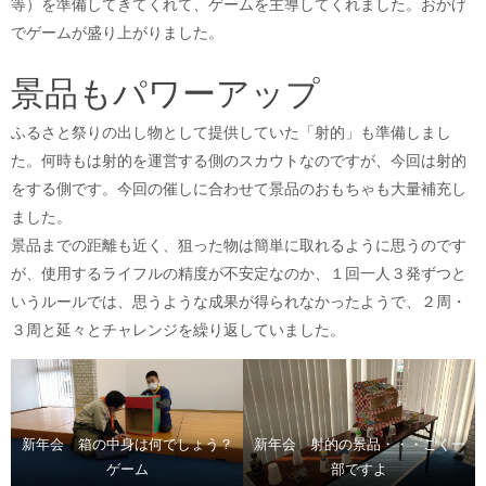
等）を準備してきてくれて、ゲームを主導してくれました。おかげ
でゲームが盛り上がりました。
景品もパワーアップ
ふるさと祭りの出し物として提供していた「射的」も準備しまし
た。何時もは射的を運営する側のスカウトなのですが、今回は射的
をする側です。今回の催しに合わせて景品のおもちゃも大量補充し
ました。
景品までの距離も近く、狙った物は簡単に取れるように思うのです
が、使用するライフルの精度が不安定なのか、１回一人３発ずつと
いうルールでは、思うような成果が得られなかったようで、２周・
３周と延々とチャレンジを繰り返していました。
新年会 箱の中身は何でしょう？
新年会 射的の景品・・・ごく一
ゲーム
部ですよ