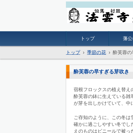
但馬村岡 法雲寺
トップ
藩公
トップ
›
季節の花
›
酔芙蓉の
酔芙蓉の早すぎる芽吹き
宿根フロックスの植え替え
酔芙蓉の鉢に生えている雑
が芽を出しかけていて、中
ご存知のように、この冬は
確かに過ごしやすい冬でし
えのものはビニールで被っ