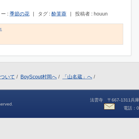
ー :
季節の花
|
タグ :
酔芙蓉
|
投稿者 : houun
手
ついて
BoyScout村岡へ
「山名蔵」へ
法雲寺 〒667-131
served.
電話：0796-