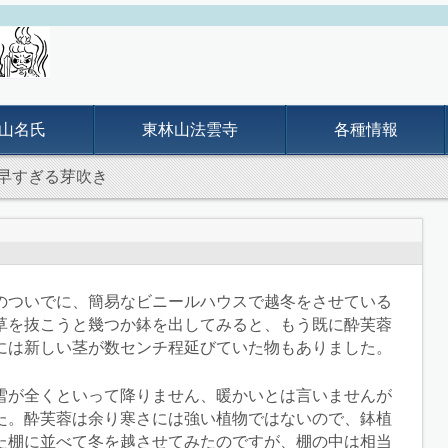
山名氏
東林山法雲寺
各種情報
早すぎる芽吹き
のついでに、簡易なビニールハウスで越冬をさせている
草を抜こうと幾つか鉢を出してみると、もう既に酔芙蓉
には新しい茎が数センチ程延びていた物もありました。
雪が全くといって降りません、暖かいとは言いませんが
た。酔芙蓉は余り寒さには強い植物ではないので、鉢植
た棚に並べて冬を越させてみたのですが、棚の中は相当