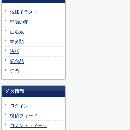
仏様イラスト
季節の花
山名蔵
未分類
法話
記念品
話題
メタ情報
ログイン
投稿フィード
コメントフィード