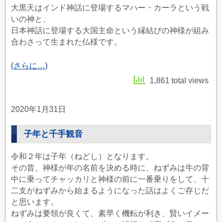
大黒天はインド神話に登場するマハー・カーラという戦
いの神と、
日本神話に登場する大国主命という縁結びの神様が組み
合わさって生まれた仏様です。
(さらに…)
1,861 total views
2020年1月31日
子年と千手観音
令和２年は子年（ねどし）となります。
その昔、神様が年の名前を決める時に、ねずみは牛の背
中に乗ってチャッカリと神様の前に一番乗りをして、十
二支がねずみから始まるようになった話はよくご存じだ
と思います。
ねずみは要領が良くて、素早く機転が利き、賢いイメー