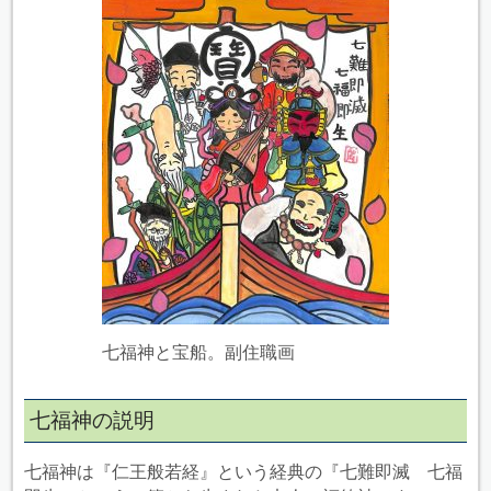
七福神と宝船。副住職画
七福神の説明
七福神は『仁王般若経』という経典の『七難即滅 七福