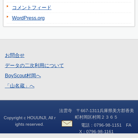
コメントフィード
WordPress.org
お問合せ
データの二次利用について
BoyScout村岡へ
「山名蔵」へ
法雲寺 〒667-1311兵庫県美方郡香美
町村岡区村岡２３６５
Copyright c HOUUNJI, All r
ights reserved.
電話：0796-98-1151 FA
X：0796-98-1161