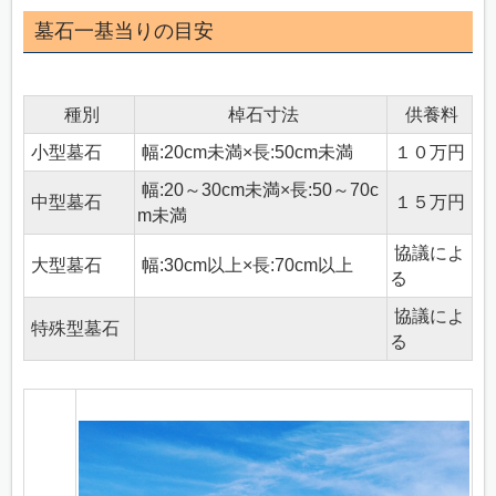
墓石一基当りの目安
種別
棹石寸法
供養料
小型墓石
幅:20cm未満×長:50cm未満
１０万円
幅:20～30cm未満×長:50～70c
中型墓石
１５万円
m未満
協議によ
大型墓石
幅:30cm以上×長:70cm以上
る
協議によ
特殊型墓石
る