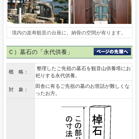
境内の楽寿観音の台座に、納骨の空間が有ります。
Ｃ）墓石の「永代供養」
整理したご先祖の墓石を観音山供養塔にお
概 略：
祀りする永代供養。
田舎に有るご先祖の墓のお世話が難しくな
対 象：
ったお方。