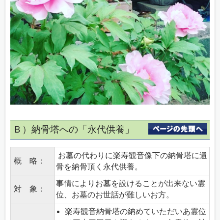
Ｂ）納骨塔への「永代供養」
お墓の代わりに楽寿観音像下の納骨塔に遺
概 略：
骨を納骨頂く永代供養。
事情によりお墓を設けることが出来ない霊
対 象：
位、お墓のお世話が難しいお方。
楽寿観音納骨塔の納めていただいあ霊位