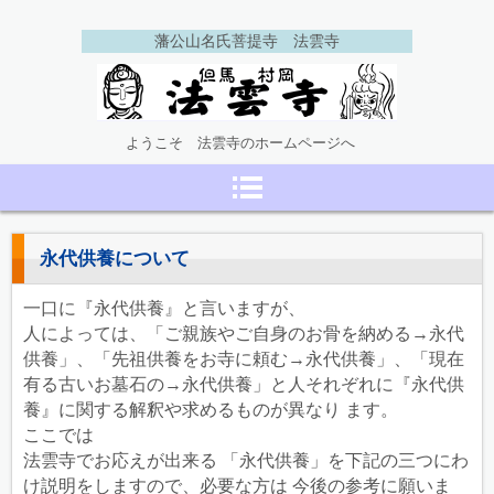
藩公山名氏菩提寺 法雲寺
但馬村岡 法雲寺
ようこそ 法雲寺のホームページへ
永代供養について
一口に『永代供養』と言いますが、
人によっては、「ご親族やご自身のお骨を納める→永代
供養」、「先祖供養をお寺に頼む→永代供養」、「現在
有る古いお墓石の→永代供養」と人それぞれに『永代供
養』に関する解釈や求めるものが異なり ます。
ここでは
法雲寺でお応えが出来る 「永代供養」を下記の三つにわ
け説明をしますので、必要な方は 今後の参考に願いま