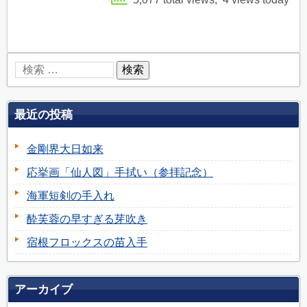
最近の投稿
金剛界大日如来
応挙画「仙人図」手拭い（参拝記念）
海軍短剣の手入れ
酔芙蓉の早すぎる芽吹き
宿根フロックスの苗入手
アーカイブ