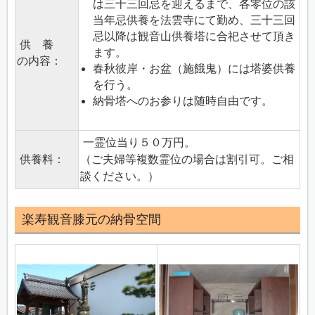
は三十三回忌を迎えるまで、各零位の該
当年忌供養を法雲寺にて勤め、三十三回
忌以降は観音山供養塔に合祀させて頂き
供 養
ます。
の内容：
春秋彼岸・お盆（施餓鬼）には塔婆供養
を行う。
納骨塔へのお参りは随時自由です。
一霊位当り５０万円。
供養料：
（ご夫婦等複数霊位の場合は割引可。ご相
談ください。）
楽寿観音膝元の納骨空間