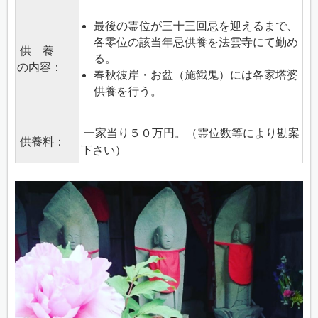
最後の霊位が三十三回忌を迎えるまで、
各零位の該当年忌供養を法雲寺にて勤め
供 養
る。
の内容：
春秋彼岸・お盆（施餓鬼）には各家塔婆
供養を行う。
一家当り５０万円。（霊位数等により勘案
供養料：
下さい）