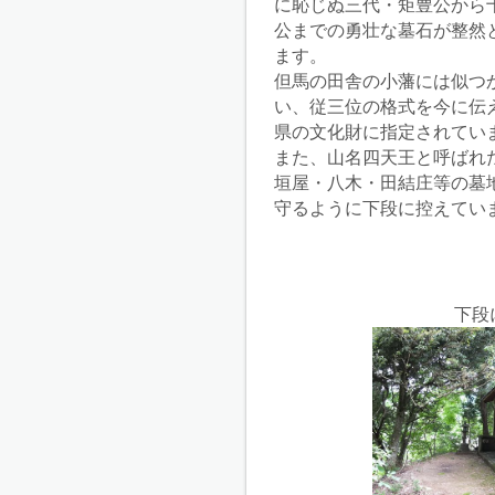
に恥じぬ三代・矩豊公から
公までの勇壮な墓石が整然
ます。
但馬の田舎の小藩には似つ
い、従三位の格式を今に伝
県の文化財に指定されてい
また、山名四天王と呼ばれ
垣屋・八木・田結庄等の墓
守るように下段に控えてい
下段