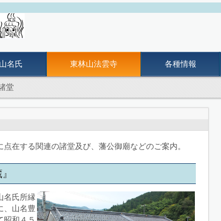
山名氏
東林山法雲寺
各種情報
諸堂
に点在する関連の諸堂及び、藩公御廟などのご案内。
蔵』
山名氏所縁
に、山名豊
て昭和４５