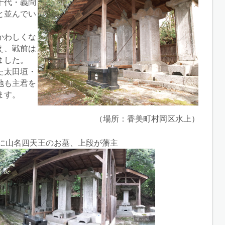
十代・義問
と並んでい
かわしくな
え、戦前は
ました。
た太田垣・
地も主君を
ます。
（場所：香美町村岡区水上）
に山名四天王のお墓、上段が藩主