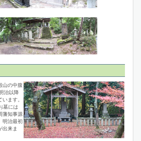
殿山の中腹
で明治以降
ています。
お墓には
岡藩知事源
。明治最初
が出来ま