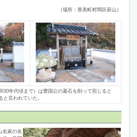
（場所：香美町村岡区萩山）
和30年代頃まで）は豊国公の墓石を削って煎じると
ると言われていた。
山名家の名