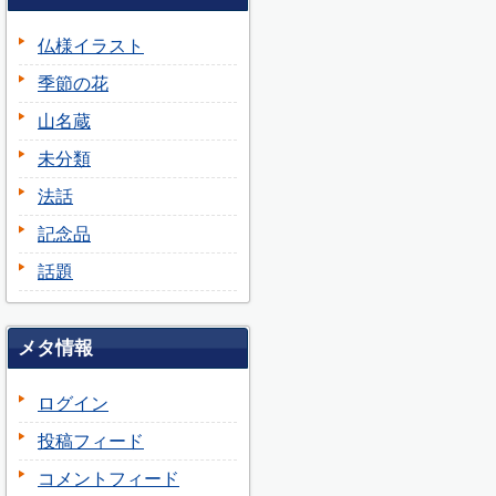
仏様イラスト
季節の花
山名蔵
未分類
法話
記念品
話題
メタ情報
ログイン
投稿フィード
コメントフィード