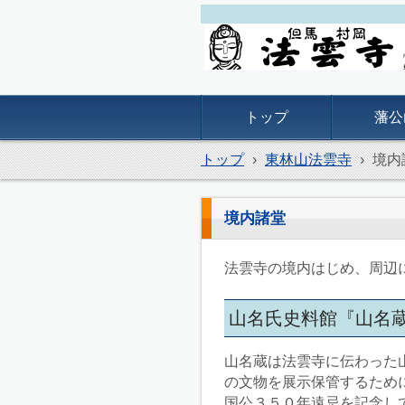
但馬村岡 法雲寺
トップ
藩公
トップ
›
東林山法雲寺
›
境内
境内諸堂
法雲寺の境内はじめ、周辺
山名氏史料館『山名
山名蔵は法雲寺に伝わった
の文物を展示保管するため
国公３５０年遠忌を記念し