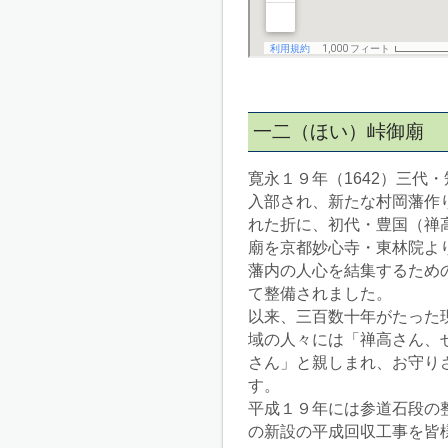
一二（ほい）峠御廟
寛永１９年（1642）三代
入部され、新たな村岡藩作
れた折に、初代・豊国（禅
廟を京都妙心寺・東林院よ
藩内の人心を結集するため
て整備されました。
以来、三百数十年がたった
域の人々には「禅高さん、
さん」と親しまれ、お守り
す。
平成１９年には参道石段の
の新設の平成回収工事を皆