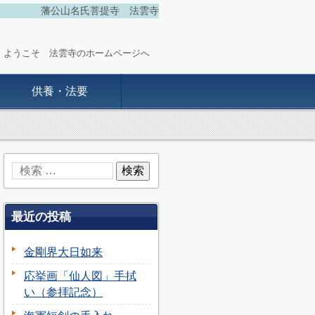
藩公山名氏菩提寺 法雲寺
ようこそ 法雲寺のホームページへ
供養・法要
最近の投稿
金剛界大日如来
応挙画「仙人図」手拭
い（参拝記念）