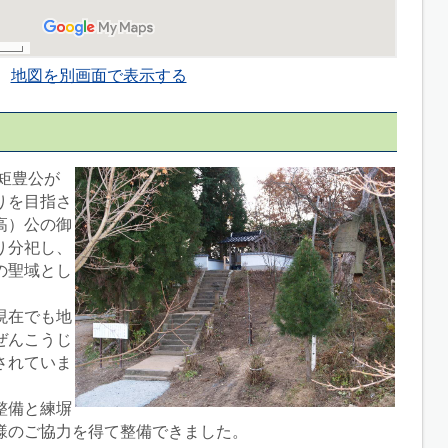
地図を別画面で表示する
・矩豊公が
りを目指さ
高）公の御
り分祀し、
の聖域とし
現在でも地
ぜんこうじ
されていま
整備と練塀
様のご協力を得て整備できました。