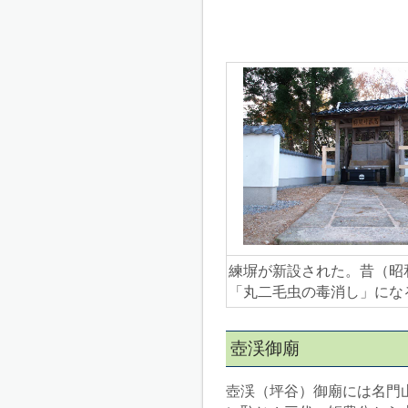
練塀が新設された。昔（昭
「丸二毛虫の毒消し」にな
壺渓御廟
壺渓（坪谷）御廟には名門