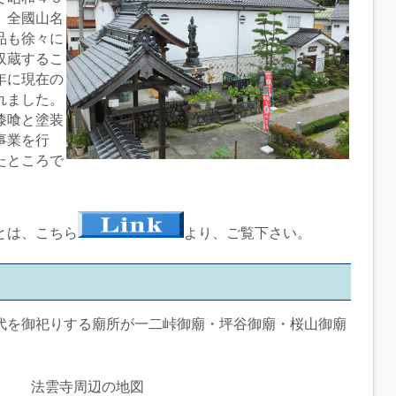
、全國山名
品も徐々に
収蔵するこ
年に現在の
れました。
漆喰と塗装
事業を行
たところで
とは、こちら
より、ご覧下さい。
代を御祀りする廟所が一二峠御廟・坪谷御廟・桜山御廟
法雲寺周辺の地図