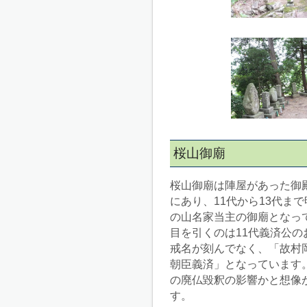
桜山御廟
桜山御廟は陣屋があった御
にあり、11代から13代ま
の山名家当主の御廟となっ
目を引くのは11代義済公の
戒名が刻んでなく、「故村
朝臣義済」となっています
の廃仏毀釈の影響かと想像
す。