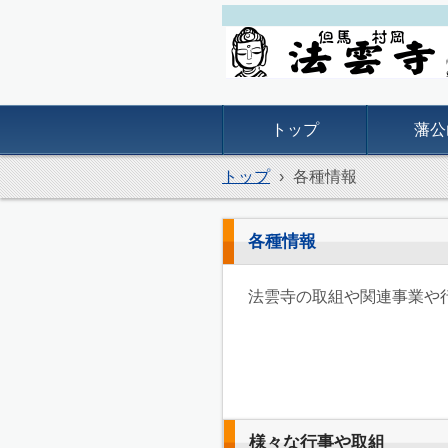
但馬村岡 法雲寺
トップ
藩公
トップ
›
各種情報
各種情報
法雲寺の取組や関連事業や
様々な行事や取組