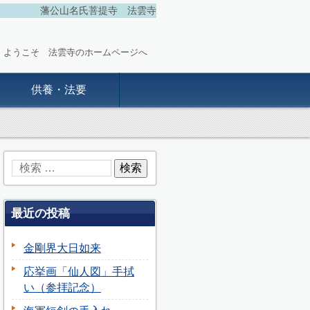
藩公山名氏菩提寺 法雲寺
ようこそ 法雲寺のホームページへ
供養・法要
最近の投稿
金剛界大日如来
応挙画「仙人図」手拭
い（参拝記念）