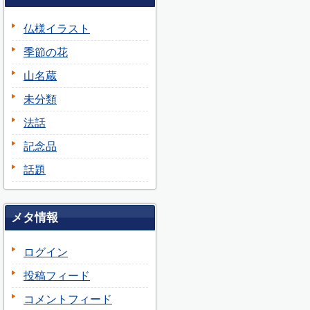
仏様イラスト
季節の花
山名蔵
未分類
法話
記念品
話題
メタ情報
ログイン
投稿フィード
コメントフィード