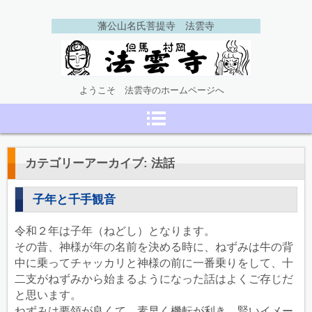
藩公山名氏菩提寺 法雲寺
但馬村岡 法雲寺
ようこそ 法雲寺のホームページへ
カテゴリーアーカイブ:
法話
子年と千手観音
令和２年は子年（ねどし）となります。
その昔、神様が年の名前を決める時に、ねずみは牛の背
中に乗ってチャッカリと神様の前に一番乗りをして、十
二支がねずみから始まるようになった話はよくご存じだ
と思います。
ねずみは要領が良くて、素早く機転が利き、賢いイメー