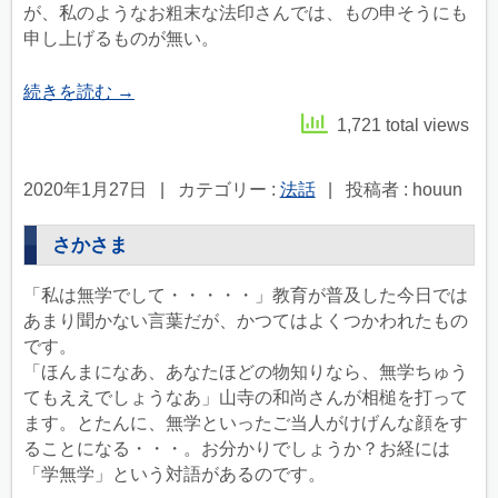
が、私のようなお粗末な法印さんでは、もの申そうにも
申し上げるものが無い。
続きを読む
→
1,721 total views
2020年1月27日
|
カテゴリー :
法話
|
投稿者 : houun
さかさま
「私は無学でして・・・・・」教育が普及した今日では
あまり聞かない言葉だが、かつてはよくつかわれたもの
です。
「ほんまになあ、あなたほどの物知りなら、無学ちゅう
てもええでしょうなあ」山寺の和尚さんが相槌を打って
ます。とたんに、無学といったご当人がけげんな顔をす
ることになる・・・。お分かりでしょうか？お経には
「学無学」という対語があるのです。