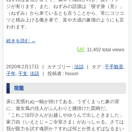
ジが有ります。また、ねずみの語源は「寝ず身（見）」
（ねずみ）から来ているとも言うことから、常にコツコ
ツと積み上げる働き者で、富や大成の象徴のようにも言
われます。
続きを読む
→
11,402 total views
2020年2月17日
|
カテゴリー :
法話
|
タグ :
千手観音
,
子年
,
干支
,
法話
|
投稿者 : houun
宿題
床に見慣れぬ一軸が掛けてある。うずくまった象の背
に、遊女風の佳人がふんわりと腰掛けた図柄だ。
「これご法印さんがお越しやゆうんで出しときました」
家刀自（いえとじ＝ご令室さま）がおっしゃる。さては
我が眼力を試す魂胆か？すれば何とか答えずばなるまい