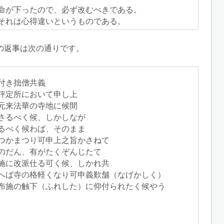
命が下ったので、必ず改むべきである。
それは心得違いというものである。
の返事は次の通りです。
付き拙僧共義

評定所において申し上

元来法華の寺地に候間

さるべく候、しかしなが

るべく候わば、そのまま

つかまつり可申上之旨かさねて

のだん、有がたくぞんじたて

施に改派仕る可く候、しかれ共

へば寺の格軽くなり可申義歎舗（なげかしく）

布施の触下（ふれした）に仰付られたく候やう
