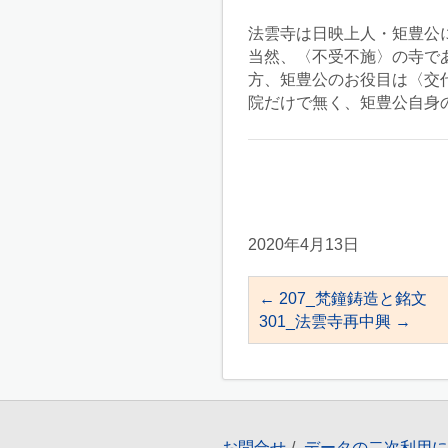
法雲寺は日映上人・矩豊公
当然、〈不受不施〉の寺で
方、矩豊公のお役目は〈交
院だけで無く、矩豊公自身
2020年4月13日
←
207_梵鐘鋳造と銘文
301_法雲寺再中興
→
お問合せ
データの二次利用に