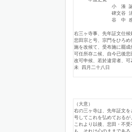
　　　　　　　　小　湊 誕
　　　　　　　　碑文谷 法
　　　　　　　　谷　中 感
右三ヶ寺事、先年証文仕候
悲田宗と号、宗門をひろめ
施を改候て、受布施に罷成
可任所存ニ候、自今已後悲
改可申候、若於違背者、可
未 四月二十八日
（大意）
右の三ヶ寺は、先年証文を
号してこれを弘めておるが
これより以後、悲田・不受
も、それは心のままである