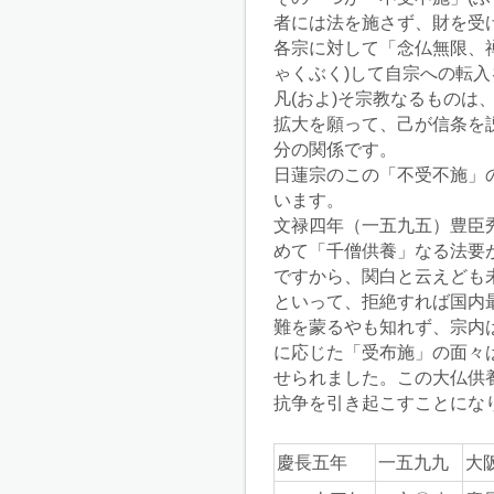
者には法を施さず、財を受
各宗に対して「念仏無限、
ゃくぶく)して自宗への転
凡(およ)そ宗教なるもの
拡大を願って、己が信条を
分の関係です。
日蓮宗のこの「不受不施」
います。
文禄四年（一五九五）豊臣
めて「千僧供養」なる法要
ですから、関白と云えども
といって、拒絶すれば国内
難を蒙るやも知れず、宗内
に応じた「受布施」の面々
せられました。この大仏供
抗争を引き起こすことにな
慶長五年
一五九九
大