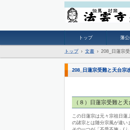
但馬村岡 法雲寺
トップ
藩公
トップ
›
文書
›
208_日蓮宗
208_日蓮宗受難と天台宗
（８）日蓮宗受難と天
この日蓮宗は元々宗祖日蓮
の諸宗とは随分宗風が違い
その一つが「不受不施」(