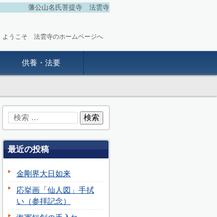
藩公山名氏菩提寺 法雲寺
ようこそ 法雲寺のホームページへ
供養・法要
最近の投稿
金剛界大日如来
応挙画「仙人図」手拭
い（参拝記念）