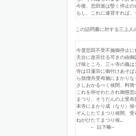
今後、悲田派は堅く停止の
もし、これに違背すれば、
この詰問書に対する三上人
今度悲田不受不施御停止に
天台に改宗仕る可きの由御
げ候ところ、三ヶ寺の義は
寺は日蓮宗に御付けあそば
ら拙僧共受布施にまかりな
さしおかるべく候間、料簡
これを仰せわたされ御慈悲
まつり、そうだんの上受布
末寺にまかり成（なり）候
ぞんじたてまつり候間、受
ねがひたてまつり候…

　　　― 以下略―
