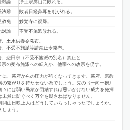
長対論
浄土宗廓山に敗れる。
長法難
敗者日経鼻耳を削がれる。
奥赦免
妙覚寺に復帰。
池対論
不受不施派敗れる。
府、土水供養令発布。
府、不受不施派等請禁止令発布。
府、悲田宗（不受不施派の別名）禁止と
田宗の受布施派への転入か、他宗への改宗を促す。
とに、幕府からの圧力が強くなってきます。幕府、宗教
横の繋がりを持たせない為でしょう。先の《一向一揆》
個々には弱い民衆が団結すれば思いがけない威力を発揮
は未然に防ぐべく万全を期さねばなりません。
興開山日映上人はどうしていらっしゃったでしょうか。
ましょう。