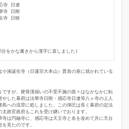
寺 日遼

寺 日附

寺 日映

部分をかな書きから漢字に直しました)
は小湊誕生寺（日蓮宗大本山）貫首の座に就かれている
うですが、硬骨漢揃いの不受不施の面々はなかなかに転
煮やした幕府は法華寺日附・感応寺日遼等八ヶ寺の上人
諸島への流罪に処しました。この弾圧は長く幕府の定法
の太政官政府もこれを受け継いでおります。
華寺は円融寺に、感応寺は天王寺と名を改めて共に天台
息を見たのです。