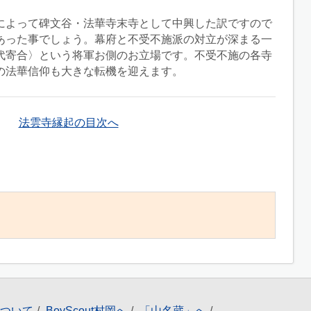
によって碑文谷・法華寺末寺として中興した訳ですので
あった事でしょう。幕府と不受不施派の対立が深まる一
代寄合〉という将軍お側のお立場です。不受不施の各寺
の法華信仰も大きな転機を迎えます。
法雲寺縁起の目次へ
ついて
BoyScout村岡へ
「山名蔵」へ