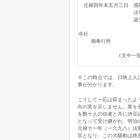
　元禄四年未五月三日　感応
　　　　　　　　　　　法華
　　　　　　　　　　　誕生
寺社

    御奉行所

　　　　　　　　(文中一
※この時点では、日映上人
事が分かります。
こうして一応は収まったよ
向の実を示しません。業を
を数十人の信者と共に伊豆
となって受け継がれ、明治
元禄十一年（一六九八）法
宗となり、この大騒動は終