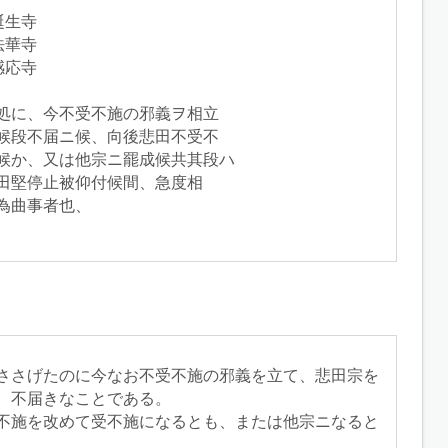
生寺

華寺

応寺

処に、今不受不施の邪義ヲ相立

候段不届ニ候、向後悲田不受不

候か、又は他宗ニ罷成候共其段ハ

田堅停止被仰付候間、急度相

為曲事者也、

ささげたのに今なお不受不施の邪義を立て、悲田宗を
、不届きなことである。
不施を改めて受不施になるとも、または他宗ニなると
。