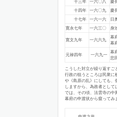
十三年
一六〇八
慶
十四年
一六〇九
慶
十七年
一六一六
日
寛永七年
一六三〇
身
幕
寛文九年
一六六九
幕
幕
元禄四年
一六九一
悲
こうした対立が繰り返すご
行政の狙うところは民衆に
や《島原の乱》にしても、
しますから、為政者として
では、その頃、法雲寺の中
幕府の申渡状から窺ってみ
　　　申渡之覚
