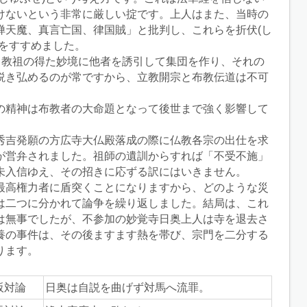
けないという非常に厳しい掟です。上人はまた、当時の
禅天魔、真言亡国、律国賊」と批判し、これらを折伏(し
入をすすめました。
は、教祖の得た妙境に他者を誘引して集団を作り、それの
説き弘めるのが常ですから、立教開宗と布教伝道は不可
の精神は布教者の大命題となって後世まで強く影響して
秀吉発願の方広寺大仏殿落成の際に仏教各宗の出仕を求
が営弁されました。祖師の遺訓からすれば「不受不施」
未入信ゆえ、その招きに応ずる訳にはいきません。
最高権力者に盾突くことになりますから、どのような災
は二つに分かれて論争を繰り返しました。結局は、これ
は無事でしたが、不参加の妙覚寺日奥上人は寺を退去さ
養の事件は、その後ますます熱を帯び、宗門を二分する
ります。
阪対論
日奥は自説を曲げず対馬へ流罪。