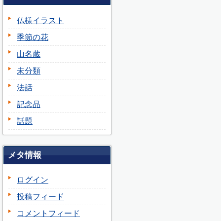
仏様イラスト
季節の花
山名蔵
未分類
法話
記念品
話題
メタ情報
ログイン
投稿フィード
コメントフィード