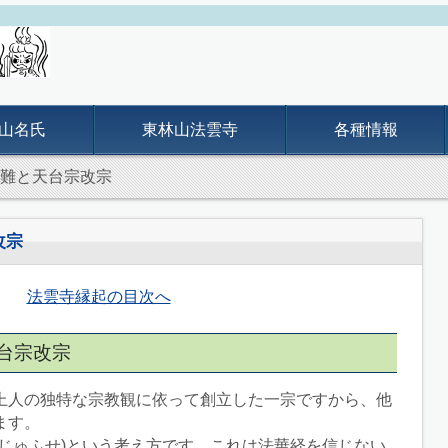
山名氏
東林山法雲寺
各種情報
受難と天台宗改宗
改宗
法雲寺縁起の目次へ
台宗改宗
上人の独特な宗教観に依って創立した一宗ですから、他
ます。
ふじゅふせ)という考え方です。これは法華経を信じない